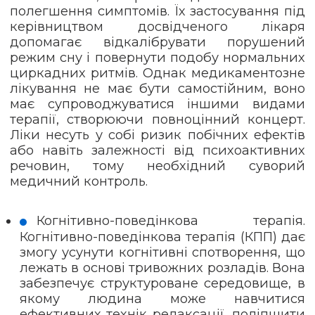
полегшення симптомів. Їх застосування під
керівництвом досвідченого лікаря
допомагає відкалібрувати порушений
режим сну і повернути подобу нормальних
циркадних ритмів. Однак медикаментозне
лікування не має бути самостійним, воно
має супроводжуватися іншими видами
терапії, створюючи повноцінний концерт.
Ліки несуть у собі ризик побічних ефектів
або навіть залежності від психоактивних
речовин, тому необхідний суворий
медичний контроль.
Когнітивно-поведінкова терапія.
Когнітивно-поведінкова терапія (КПП) дає
змогу усунути когнітивні спотворення, що
лежать в основі тривожних розладів. Вона
забезпечує структуроване середовище, в
якому людина може навчитися
ефективних технік релаксації, поліпшити