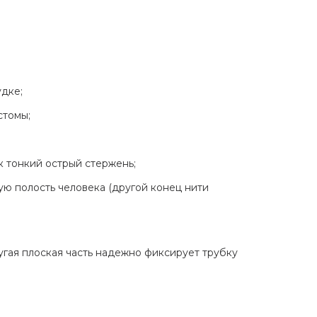
дке;
стомы;
к тонкий острый стержень;
ую полость человека (другой конец нити
угая плоская часть надежно фиксирует трубку