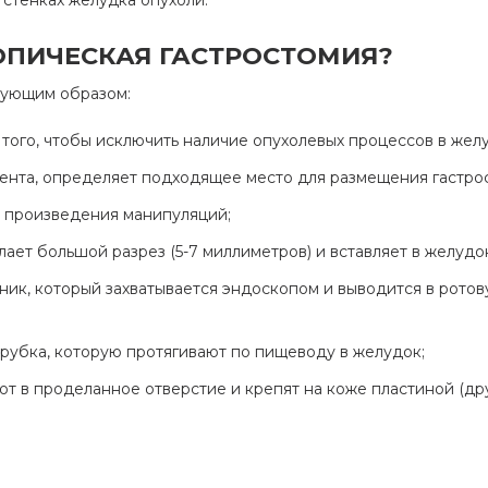
 стенках желудка опухоли.
ОПИЧЕСКАЯ ГАСТРОСТОМИЯ?
дующим образом:
ого, чтобы исключить наличие опухолевых процессов в желу
иента, определяет подходящее место для размещения гастро
а произведения манипуляций;
ает большой разрез (5-7 миллиметров) и вставляет в желудо
ник, который захватывается эндоскопом и выводится в ротов
 трубка, которую протягивают по пищеводу в желудок;
т в проделанное отверстие и крепят на коже пластиной (др