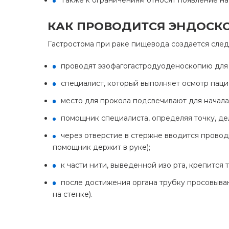
Также к ограничениям относят появление на
КАК ПРОВОДИТСЯ ЭНДОСК
Гастростома при раке пищевода создается сле
проводят эзофагогастродуоденоскопию для т
специалист, который выполняет осмотр пац
место для прокола подсвечивают для начал
помощник специалиста, определяя точку, дел
через отверстие в стержне вводится провод
помощник держит в руке);
к части нити, выведенной изо рта, крепится
после достижения органа трубку просовываю
на стенке).