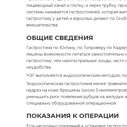
пищеводный канал и глотку, а через трубку, п
системы называется гастростомией, которая вы
гастростому у детей и взрослых делают по Ско
вмешательства.
ОБЩИЕ СВЕДЕНИЯ
Гастростома по Юхтину, по Топроверу по Каде
лишены возможности питаться самостоятельно 
гастростому, чем назогастральные зонды, част
неудобства.
ЧЭГ выполняется эндоскопическим методом, по
Эндоскопическая гастростомия менее травматич
надрез на коже брюшины (около 5 миллиметров)
уменьшить риск появления рубцов на желудке и
специально оборудованной операционной.
ПОКАЗАНИЯ К ОПЕРАЦИИ
Есть несколько показаний к установке гастрост