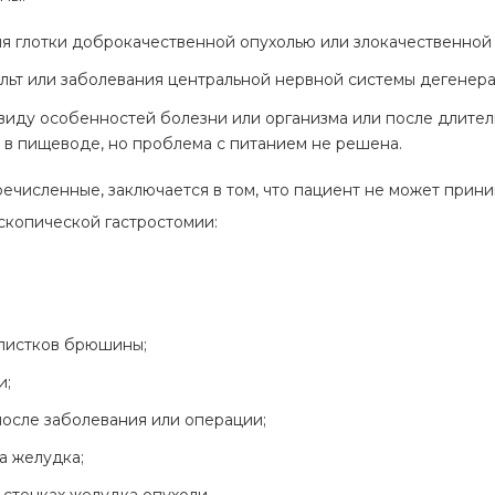
я глотки доброкачественной опухолью или злокачественной 
льт или заболевания центральной нервной системы дегенера
виду особенностей болезни или организма или после длител
 в пищеводе, но проблема с питанием не решена.
численные, заключается в том, что пациент не может прини
копической гастростомии:
 листков брюшины;
и;
осле заболевания или операции;
а желудка;