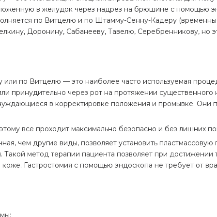
роложенную в желудок через надрез на брюшине с помощью э
полняется по Витцелю и по Штамму-Сенну-Кадеру (временные
белкину, Доронину, Сабанееву, Тавелю, Серебренникову, но
ру или по Витцелю — это наиболее часто используемая проц
или принудительно через рот на протяжении существенного 
о нуждающиеся в корректировке положения и промывке. Они п
этому все проходит максимально безопасно и без лишних по
ная, чем другие виды, позволяет установить пластмассовую
. Такой метод терапии пациента позволяет при достижении 
 коже. Гастростомия с помощью эндоскопа не требует от вр
омы: