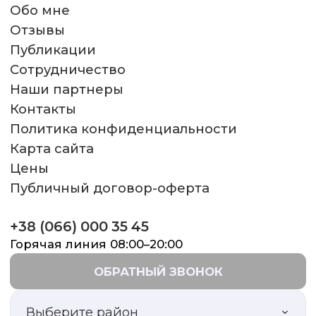
Дуже велике дякую лікарю Івану
Обо мне
Григоровичу і його команді
Отзывы
професіоналів за проведену
Публикации
процедуру я нав...
Читать
Сотрудничество
полностью
Наши партнеры
Контакты
ЮЛІЯ
Политика конфиденциальности
08.07.2025
Карта сайта
Позитивне враження від клініки
Цены
та лікарів! Велика подяка моєму
Публичный договор-оферта
лікарю Бєлінській Євгенії
Юріївні!...
Читать полностью
+38 (066) 000 35 45
ТАНЯ
Горячая линия 08:00–20:00
18.05.2025
ОБРАТНЫЙ ЗВОНОК
Дуже велике дякую лікарю Івану
Григоровичу і його команді за
Выберите район
таку працю.За гарне ставлення