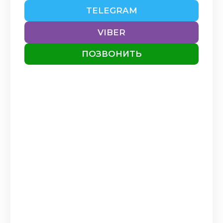
TELEGRAM
09.12.2025
Найкращий лікар, професіонал
VIBER
своєї професії❤️
Читать
полностью
ПОЗВОНИТЬ
САМОДІНА
23.10.2025
Все пройшло на високому
професійному рівні,
відношення гарне, ввічливе. Все
дрбре.
Читать полностью
ВАЛЕРИЙ
16.09.2025
Гастроскопию делал первый
раз 87 лет), все прошло быстро,
четко, профессионально. Очень