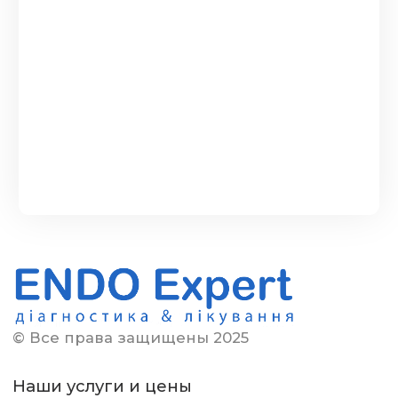
доволен, сп...
Читать полностью
НАТАЛІЯ
04.09.2025
Пройшло все супер. Дуже
позитивний експірієнц від
медогляду
Читать полностью
ВІКТОРІЯ
29.08.2025
Дякую велике колективу клініки
та особливо Івану Григоровичу
за хороше відношення до
пацієнтів ,щиро...
Читать
полностью
© Все права защищены 2025
ТЕТЯНА
20.07.2025
Наши услуги и цены