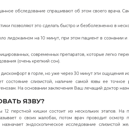
данное обследование спрашивают об этом своего врача. С
ики позволяют это сделать быстро и безболезненно в неско
рло лидокаином на 10 минут, при этом пациент в сознании и
цированных, современных препаратов, которые легко перено
ования (очень крепкий сон).
искомфорт в горле, но уже через 30 минут эти ощущения и
 состояние слизистой, наличие самой язвы ее точное 
енозам. На основании заключения Ваш лечащий доктор назн
ОВАТЬ ЯЗВУ?
ы 12 перстной кишки состоит из нескольких этапов. На п
сказывает о своих жалобах, потом врач проводит осмотр 
ч назначает эндоскопическое исследование слизистой жел