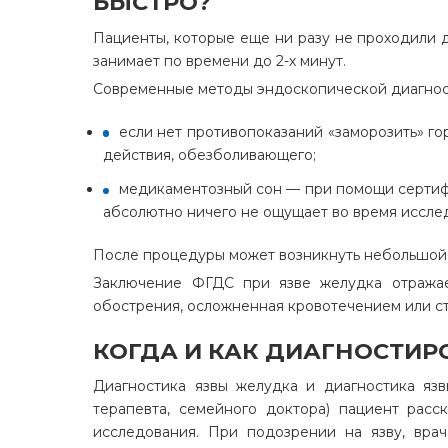
БЫСТРО?
Пациенты, которые еще ни разу не проходили 
занимает по времени до 2-х минут.
Современные методы эндоскопической диагност
если нет противопоказаний «заморозить» го
действия, обезболивающего;
медикаментозный сон — при помощи сертифи
абсолютно ничего не ощущает во время исслед
После процедуры может возникнуть небольшой д
Заключение ФГДС при язве желудка отражает
обострения, осложненная кровотечением или ст
КОГДА И КАК ДИАГНОСТИР
Диагностика язвы желудка и диагностика язв
терапевта, семейного доктора) пациент рас
исследования. При подозрении на язву, вра