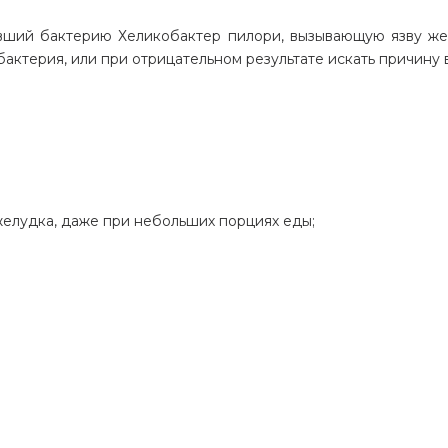
ывший бактерию Хеликобактер пилори, вызывающую язву же
 бактерия, или при отрицательном результате искать причин
елудка, даже при небольших порциях еды;