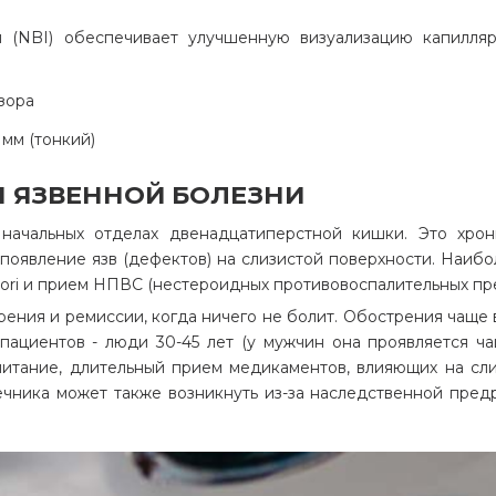
и (NBI) обеспечивает улучшенную визуализацию капилляр
зора
мм (тонкий)
 ЯЗВЕННОЙ БОЛЕЗНИ
начальных отделах двенадцатиперстной кишки. Это хро
 появление язв (дефектов) на слизистой поверхности. Наиб
lori и прием НПВС (нестероидных противовоспалительных пр
ния и ремиссии, когда ничего не болит. Обострения чаще 
ациентов - люди 30-45 лет (у мужчин она проявляется ча
 питание, длительный прием медикаментов, влияющих на сли
ечника может также возникнуть из-за наследственной пре