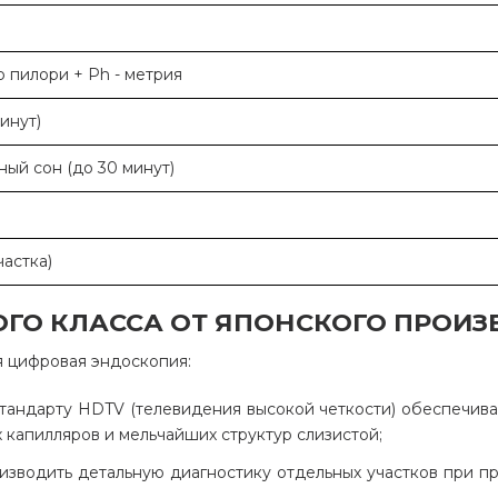
 пилори + Ph - метрия
инут)
ый сон (до 30 минут)
астка)
ГО КЛАССА ОТ ЯПОНСКОГО ПРОИЗ
я цифровая эндоскопия:
ндарту HDTV (телевидения высокой четкости) обеспечивает
 капилляров и мельчайших структур слизистой;
изводить детальную диагностику отдельных участков при п