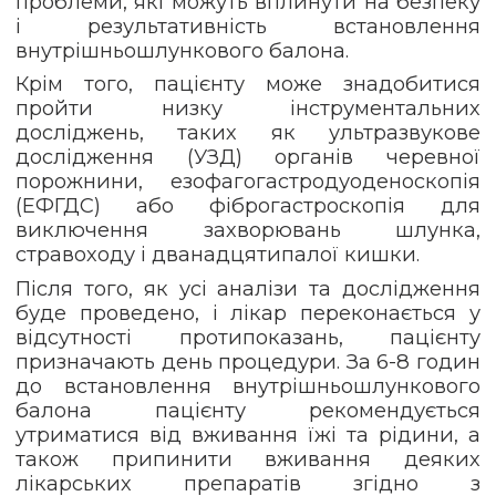
проблеми, які можуть вплинути на безпеку
і результативність встановлення
внутрішньошлункового балона.
Крім того, пацієнту може знадобитися
пройти низку інструментальних
досліджень, таких як ультразвукове
дослідження (УЗД) органів черевної
порожнини, езофагогастродуоденоскопія
(ЕФГДС) або фіброгастроскопія для
виключення захворювань шлунка,
стравоходу і дванадцятипалої кишки.
Після того, як усі аналізи та дослідження
буде проведено, і лікар переконається у
відсутності протипоказань, пацієнту
призначають день процедури. За 6-8 годин
до встановлення внутрішньошлункового
балона пацієнту рекомендується
утриматися від вживання їжі та рідини, а
також припинити вживання деяких
лікарських препаратів згідно з