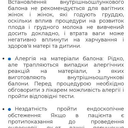
Встановлення внутрішньошлункового
балона не рекомендується для вагітних
жінок і жінок, які годують груддю,
оскільки вплив процедури на розвиток
плода і грудного молока не вивчений
досить докладно, і втрата ваги може
негативно вплинути на харчування і
здоров'я матері та дитини.
Алергія на матеріали балона: Рідко,
але трапляються випадки алергічних
реакцій на матеріали, з яких
виготовляють внутрішньошлункові
балони. Перед процедурою необхідно
обговорити з лікарем можливість алергії і
пройти відповідні тести.
Нездатність пройти ендоскопічне
обстеження: Якщо в пацієнта є
протипоказання до проведення
ендоскопії, як-от важкі порушення