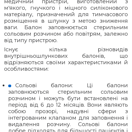
медичний пристрій, виготовлений з
м'якого, гнучкого і міцного силіконового
матеріалу, призначений для тимчасового
розміщення в шлунку з метою зниження
ваги. Балон заповнюється стерильним
сольовим розчином або повітрям, залежно
від типу пристрою.
Існує кілька різновидів
внутрішньошлункових балонів, що
відрізняються своїми характеристиками й
особливостями:
Сольові балони: Ці балони
заповнюються стерильним сольовим
розчином і можуть бути встановлені на
період від 6 до 12 місяців. Вони являють
собою прозорі, надувні сфери з
інтегрованим клапаном для заповнення і
видалення розчину. Сольові балони
добре підходять для більшості пацієнтів і