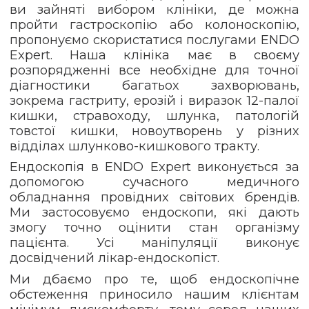
ви зайняті вибором клініки, де можна
пройти гастроскопію або колоноскопію,
пропонуємо скористатися послугами ENDO
Expert. Наша клініка має в своєму
розпорядженні все необхідне для точної
діагностики багатьох захворювань,
зокрема гастриту, ерозій і виразок 12-палої
кишки, стравоходу, шлунка, патологій
товстої кишки, новоутворень у різних
відділах шлунково-кишкового тракту.
Ендоскопія в ENDO Expert виконується за
допомогою сучасного медичного
обладнання провідних світових брендів.
Ми застосовуємо ендоскопи, які дають
змогу точно оцінити стан організму
пацієнта. Усі маніпуляції виконує
досвідчений лікар-ендоскопіст.
Ми дбаємо про те, щоб ендоскопічне
обстеження приносило нашим клієнтам