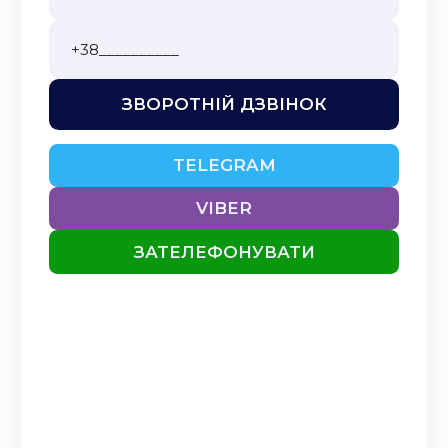
оптимальне рішення та
кваліфіковано його
впроваджує....
Читати повністю
ЗВОРОТНІЙ ДЗВІНОК
АННА
09.12.2025
Найкращий лікар, професіонал
TELEGRAM
своєї професії❤️
Читати
VIBER
повністю
ЗАТЕЛЕФОНУВАТИ
САМОДІНА
23.10.2025
Все пройшло на високому
професійному рівні,
відношення гарне, ввічливе. Все
дрбре.
Читати повністю
ВАЛЕРИЙ