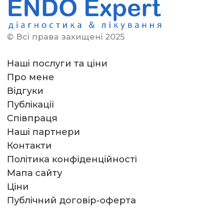
пацієнтів ,щиро...
Читати
повністю
ТЕТЯНА
© Всі права захищені 2025
20.07.2025
Дуже велике дякую лікарю Івану
Наші послуги та ціни
Григоровичу і його команді
Про мене
професіоналів за проведену
Відгуки
процедуру я нав...
Читати
Публікації
повністю
Співпраця
Наші партнери
ЮЛІЯ
Контакти
08.07.2025
Політика конфіденційності
Позитивне враження від клініки
Мапа сайту
та лікарів! Велика подяка моєму
Ціни
лікарю Бєлінській Євгенії
Публічний договір-оферта
Юріївні!...
Читати повністю