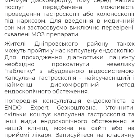
мінімум дискомфорту, тому серед наших
послуг передбачена можливість
проведення гастроскопії або колоноскопії
під наркозом. Для введення в медичний
сон ми застосовуємо виключно перевірені,
схвалені МОЗ препарати.
Жителі Дніпровського району також
можуть пройти у нас капсульну ендоскопію.
Для проходження діагностики пацієнту
необхідно проковтнути невелику
"таблетку" з вбудованою відеосистемою.
Капсульна гастроскопія - найсучасніший і
найменш дискомфортний метод
ендоскопічного обстеження.
Попередня консультація ендоскопіста в
ENDO Expert безкоштовна. Уточнити,
скільки коштує капсульна гастроскопія та
інші види ендоскопічного обстеження в
нашій клініці, можна на сайті або на
прийомі лікаря. Записуйтеся на класичну