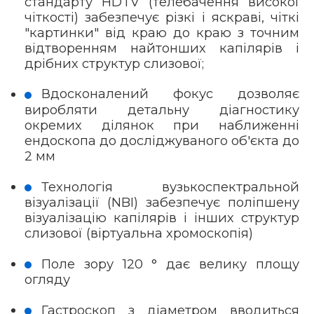
стандарту HDTV (телебачення високої
чіткості) забезпечує різкі і яскраві, чіткі
"картинки" від краю до краю з точним
відтворенням найтонших капілярів і
дрібних структур слизової;
Вдосконалений фокус дозволяє
виробляти детальну діагностику
окремих ділянок при наближенні
ендоскопа до досліджуваного об'єкта до
2 мм
Технологія вузькоспектральной
візуалізації (NBI) забезпечує поліпшену
візуалізацію капілярів і інших структур
слизової (віртуальна хромоскопія)
Поле зору 120 ° дає велику площу
огляду
Гастроскоп з діаметром вводиться