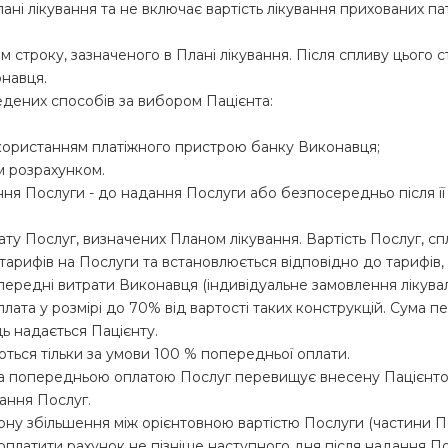
ані лікування та не включає вартість лікування прихованих пат
ягом строку, зазначеного в Плані лікування. Після спливу цього
онавця.
едених способів за вибором Пацієнта:
використанням платіжного пристрою банку Виконавця;
им розрахунком.
ня Послуги - до надання Послуги або безпосередньо після її н
ату Послуг, визначених Планом лікування. Вартість Послуг, с
тарифів на Послуги та встановлюється відповідно до тарифів, 
передні витрати Виконавця (індивідуальне замовлення лікувал
ата у розмірі до 70% від вартості таких конструкцій. Сума пе
дь надається Пацієнту.
ються тільки за умови 100 % попередньої оплати.
х за попередньою оплатою Послуг перевищує внесену Пацієнто
ання Послуг.
ону збільшення між орієнтовною вартістю Послуги (частини П
 оплатити рахунок не пізніше наступного дня після надання П