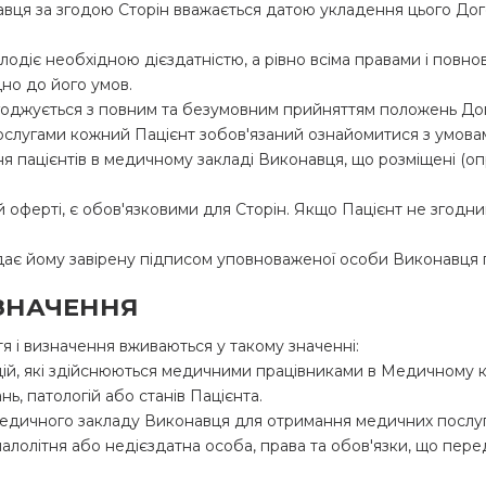
авця за згодою Сторін вважається датою укладення цього Дог
олодіє необхідною дієздатністю, а рівно всіма правами і повн
но до його умов.
огоджується з повним та безумовним прийняттям положень Дог
слугами кожний Пацієнт зобов'язаний ознайомитися з умовам
 пацієнтів в медичному закладі Виконавця, що розміщені (о
ній оферті, є обов'язковими для Сторін. Якщо Пацієнт не згодн
адає йому завірену підписом уповноваженої особи Виконавця
ИЗНАЧЕННЯ
я і визначення вживаються у такому значенні:
ь дій, які здійснюються медичними працівниками в Медичному 
нь, патологій або станів Пацієнта.
о медичного закладу Виконавця для отримання медичних послу
 малолітня або недієздатна особа, права та обов'язки, що пе