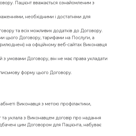
овору. Пацієнт вважається ознайомленим з
оваженнями, необхідними і достатніми для
овору та всіх можливих додатків до Договору.
и цього Договору, тарифами на Послуги, а
прилюднені) на офіційному веб-сайтах Виконавця
ий з умовами Договору, він не має права укладати
 письмову форму цього Договору.
кабінеті Виконавця з метою профілактики,
г та уклала з Виконавцем договір про надання
редбачені цим Договором для Пацієнта, набуває