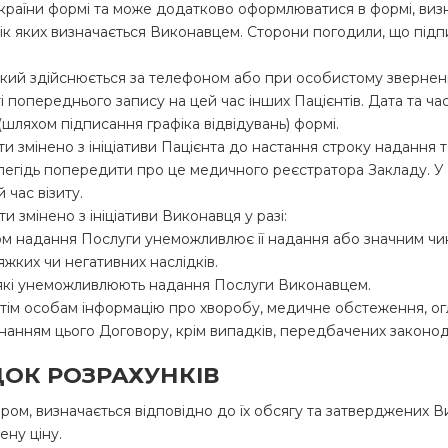
країни формі та може додатково оформлюватися в формі, ви
ік яких визначається Виконавцем. Сторони погодили, що під
 який здійснюється за телефоном або при особистому зверне
 попереднього запису на цей час інших Пацієнтів. Дата та ч
шляхом підписання графіка відвідувань) формі.
ти змінено з ініціативи Пацієнта до настання строку надання т
далегідь попередити про це медичного реєстратора Закладу. У
 час візиту.
и змінено з ініціативи Виконавця у разі:
тком надання Послуги унеможливлює її надання або значним ч
жких чи негативних наслідків.
, які унеможливлюють надання Послуги Виконавцем.
тім особам інформацію про хворобу, медичне обстеження, огляд
иконанням цього Договору, крім випадків, передбачених законо
ЯДОК РОЗРАХУНКІВ
вором, визначається відповідно до їх обсягу та затверджених 
ну ціну.