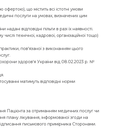
ю офертою), що містить всі істотні умови
дичні послуги на умовах, визначених цим
надані відповідні пільги в разі їх наявності.
 числі технічної, кадрової, організаційної тощо)
 практики, пов'язаної з виконанням цього
слуг.
 охорони здоров'я України від 08.02.2023 р. №
я.
стосуванні матимуть відповідні норми
ння Пацієнта за отриманням медичних послуг чи
я плану лікування, інформованої згоди на
 підписання письмового примірника Сторонами.