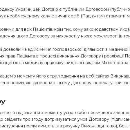
го кодексу України цей Договір є публічним Договором (публічно
є необмеженому колу фізичних осіб (Пацієнтам) отримати ме
ими для всіх Пацієнтів, крім тих, кому законодавством України 
адення цього Договору за наявності у нього можливості (в тому
ні дозволи на здійснення господарської діяльності з медичної
ня прав Пацієнта в процесі виконання Договору і реалізації По
ві ліцензії на медичну практику, виданої наказом Міністерства
онавцем з моменту його оприлюднення на веб-сайтах Виконавц
влено норми, які суперечать цьому Договору, перевагу при за
РУ
дальшого підписання з моменту усного або письмового зверне
о свідчать про згоду дотримуватися умов Договору (підписанн
ористування послугами, оплата рахунку Виконавця тощо), без