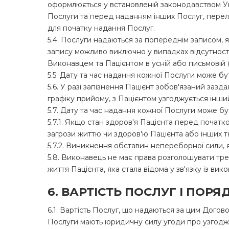
оформлюється у встановленій законодавством У
Послуги та перед наданням інших Послуг, перел
для початку надання Послуг.
5.4. Послуги надаються за попереднім записом,
запису можливо виключно у випадках відсутності
Виконавцем та Пацієнтом в усній або письмовій (
5.5. Дату та час надання кожної Послуги може бу
5.6. У разі запізнення Пацієнт зобов'язаний заз
графіку прийому, з Пацієнтом узгоджується інший
5.7. Дату та час надання кожної Послуги може бут
5.7.1. Якщо стан здоров'я Пацієнта перед поча
загрози життю чи здоров'ю Пацієнта або інших тя
5.7.2. Виникнення обставин непереборної сили
5.8. Виконавець не має права розголошувати тре
життя Пацієнта, яка стала відома у зв'язку із в
6. ВАРТІСТЬ ПОСЛУГ І ПОР
6.1. Вартість Послуг, що надаються за цим Дого
Послуги мають юридичну силу угоди про узгодже