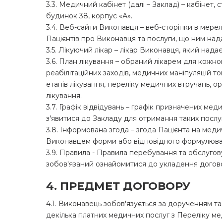
3.3. Медичний кабінет (далі – Заклад) – кабінет
будинок 38, корпус «А».
3.4. Веб-сайти Виконавця – веб-сторінки в мережі
Пацієнтів про Виконавця та послуги, що ним над
3.5. Лікуючий лікар – лікар Виконавця, який нада
3.6. План лікування – обраний лікарем для кожно
реабілітаційних заходів, медичних маніпуляцій т
етапів лікування, переліку медичних втручань, ор
лікування.
3.7. Графік відвідувань – графік призначених ме
з'явитися до Закладу для отримання таких послу
3.8. Інформована згода – згода Пацієнта на ме
Виконавцем форми або відповідного формулюванн
3.9. Правила - Правила перебування та обслугов
зобов'язаний ознайомитися до укладення догов
4. ПРЕДМЕТ ДОГОВОРУ
4.1. Виконавець зобов'язується за дорученням т
декілька платних медичних послуг з Переліку м