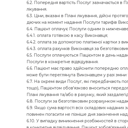
6.2. Попередня вартість Послуг зазначається в Пл
лікування.
6.3. Ціни, вказані в Плані лікування, дійсні прот
діючих на момент надання Послуги тарифів Вик
6.4. Пацієнт оплачує Послуги одним із нижченав
6.4.1. оплата готівкою в касу Виконавця;
6.4.2. оплата за допомогою платіжної картки з 
6.4.3. оплата рахунків Виконавця за безготівков
6.5. Послуги оплачуються Пацієнтом в день надан
Послуги в конкретне відвідування.
6.6. Пацієнт має право здійснити попередню опл
може бути переглянута Виконавцем у разі зміни 
6.7. На окремі види Послуг, які передбачають по
тощо), Пацієнтом обов'язково вноситься передопл
Плані лікування та/або в рахунку, який заздалегі
6.8. Послуги за безготівковим розрахунком нада
6.9. Якщо сума вартості всіх складових надани
повинен погасити не пізніше дня закінчення над
6.10. У випадку виникнення розбіжностей в стор
в конкретне відвідування, Пацієнт зобов'язаний