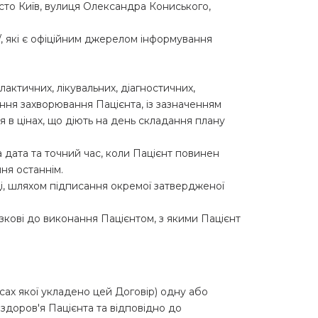
істо Київ, вулиця Олександра Кониського,
ua/, які є офіційним джерелом інформування
актичних, лікувальних, діагностичних,
ання захворювання Пацієнта, із зазначенням
ня в цінах, що діють на день складання плану
а дата та точний час, коли Пацієнт повинен
ня останнім.
і, шляхом підписання окремої затвердженої
зкові до виконання Пацієнтом, з якими Пацієнт
сах якої укладено цей Договір) одну або
здоров'я Пацієнта та відповідно до