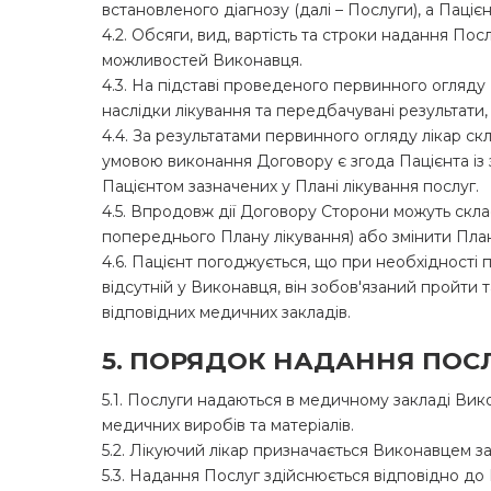
встановленого діагнозу (далі – Послуги), а Паці
4.2. Обсяги, вид, вартість та строки надання По
можливостей Виконавця.
4.3. На підставі проведеного первинного огляду 
наслідки лікування та передбачувані результати,
4.4. За результатами первинного огляду лікар с
умовою виконання Договору є згода Пацієнта із
Пацієнтом зазначених у Плані лікування послуг.
4.5. Впродовж дії Договору Сторони можуть скл
попереднього Плану лікування) або змінити План
4.6. Пацієнт погоджується, що при необхідності
відсутній у Виконавця, він зобов'язаний пройти
відповідних медичних закладів.
5. ПОРЯДОК НАДАННЯ ПОС
5.1. Послуги надаються в медичному закладі Ви
медичних виробів та матеріалів.
5.2. Лікуючий лікар призначається Виконавцем з
5.3. Надання Послуг здійснюється відповідно до 