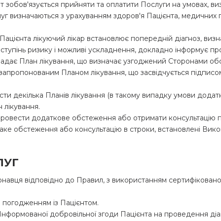
єнт зобов'язується прийняти та оплатити Послуги на умовах, 
слуг визначаються з урахуванням здоров'я Пацієнта, медичних 
Пацієнта лікуючий лікар встановлює попередній діагноз, визна
 ступінь ризику і можливі ускладнення, докладно інформує пр
кладає План лікування, що визначає узгоджений Сторонами об
 запропонованим Планом лікування, що засвідчується підпис
асти декілька Планів лікування (в такому випадку умови дод
 лікування.
 провести додаткове обстеження або отримати консультацію п
 таке обстеження або консультацію в строки, встановлені Вик
ЛУГ
конавця відповідно до Правил, з використанням сертифікова
а погодженням із Пацієнтом.
Інформованої добровільної згоди Пацієнта на проведення діаг