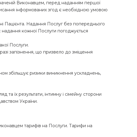
значеній Виконавцем, перед наданням першої
писання інформованих згод є необхідною умовою
нні Пацієнта. Надання Послуг без попереднього
ас надання кожної Послуги погоджується
акої Послуги.
 разі запізнення, що призвело до зміщення
ином збільшує ризики виникнення ускладнень,
 та їх результати, інтимну і сімейну сторони
давством України.
Виконавцем тарифів на Послуги. Тарифи на