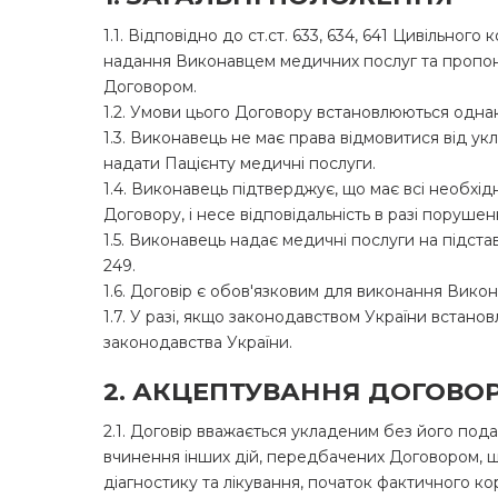
1.1. Відповідно до ст.ст. 633, 634, 641 Цивільно
надання Виконавцем медичних послуг та пропону
Договором.
1.2. Умови цього Договору встановлюються однаков
1.3. Виконавець не має права відмовитися від укл
надати Пацієнту медичні послуги.
1.4. Виконавець підтверджує, що має всі необхід
Договору, і несе відповідальність в разі порушен
1.5. Виконавець надає медичні послуги на підста
249.
1.6. Договір є обов'язковим для виконання Вик
1.7. У разі, якщо законодавством України встано
законодавства України.
2. АКЦЕПТУВАННЯ ДОГОВО
2.1. Договір вважається укладеним без його по
вчинення інших дій, передбачених Договором, щ
діагностику та лікування, початок фактичного к