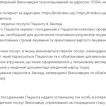
, створений Виконавцем та розташований за адресою: 01054, м
 Інтернет за адресами: https://endo.kiev.ua/, https://medico.
аються.
є медичні послуги Пацієнту в Закладі.
го Пацієнта окремо і погоджений з Пацієнтом комплекс профіл
ощо, необхідний для досягнення позитивних результатів лікув
ієнтованих строків лікування та орієнтованої вартості лікуван
дичних послуг, в якому визначається перелік послуг, календарн
г, який підписується Пацієнтом та є обов'язковим для виконан
дичне втручання, що може оформлюватися у письмовому вигляд
я у медичній документації (медичній картці тощо).
ування пацієнтів в Закладі, затверджені Виконавцем та обов'я
ору.
а погодженням Пацієнта надати останньому (чи особі, в інтере
едичних послуг Виконавця, спрямованих на покращення стану 