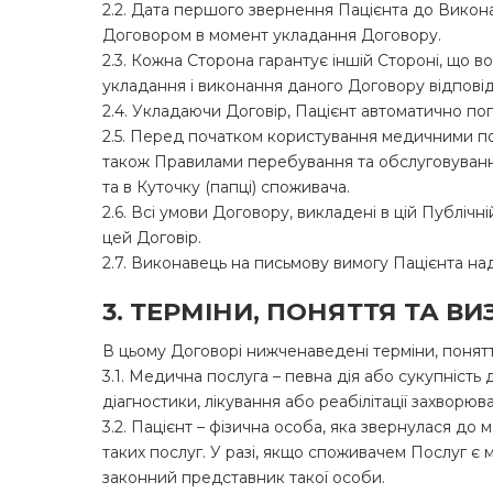
2.2. Дата першого звернення Пацієнта до Викон
Договором в момент укладання Договору.
2.3. Кожна Сторона гарантує іншій Стороні, що в
укладання і виконання даного Договору відповід
2.4. Укладаючи Договір, Пацієнт автоматично п
2.5. Перед початком користування медичними по
також Правилами перебування та обслуговування
та в Куточку (папці) споживача.
2.6. Всі умови Договору, викладені в цій Публіч
цей Договір.
2.7. Виконавець на письмову вимогу Пацієнта н
3. ТЕРМІНИ, ПОНЯТТЯ ТА В
В цьому Договорі нижченаведені терміни, понятт
3.1. Медична послуга – певна дія або сукупніст
діагностики, лікування або реабілітації захворюва
3.2. Пацієнт – фізична особа, яка звернулася д
таких послуг. У разі, якщо споживачем Послуг є
законний представник такої особи.