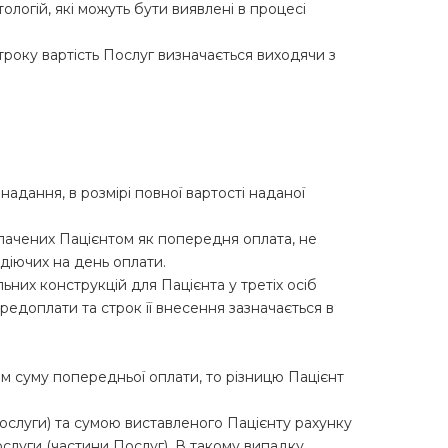
ологій, які можуть бути виявлені в процесі
 строку вартість Послуг визначається виходячи з
адання, в розмірі повної вартості наданої
плачених Пацієнтом як попередня оплата, не
діючих на день оплати.
ьних конструкцій для Пацієнта у третіх осіб
редоплати та строк її внесення зазначається в
м суму попередньої оплати, то різницю Пацієнт
ослуги) та сумою виставленого Пацієнту рахунку
ослуги (частини Послуг). В такому випадку