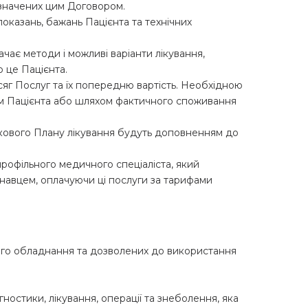
визначених цим Договором.
показань, бажань Пацієнта та технічних
чає методи і можливі варіанти лікування,
о це Пацієнта.
сяг Послуг та їх попередню вартість. Необхідною
ом Пацієнта або шляхом фактичного споживання
аткового Плану лікування будуть доповненням до
рофільного медичного спеціаліста, який
онавцем, оплачуючи ці послуги за тарифами
ного обладнання та дозволених до використання
ностики, лікування, операції та знеболення, яка