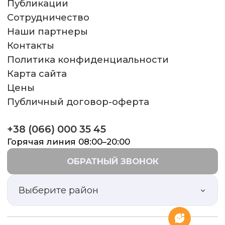
Публикации
процедуру я нав...
Читать
Сотрудничество
полностью
Наши партнеры
Контакты
ЮЛІЯ
Политика конфиденциальности
08.07.2025
Карта сайта
Позитивне враження від клініки
Цены
та лікарів! Велика подяка моєму
Публичный договор-оферта
лікарю Бєлінській Євгенії
Юріївні!...
Читать полностью
+38 (066) 000 35 45
ТАНЯ
Горячая линия 08:00–20:00
18.05.2025
ОБРАТНЫЙ ЗВОНОК
Дуже велике дякую лікарю Івану
Григоровичу і його команді за
Выберите район
таку працю.За гарне ставлення
до пацієн...
Читать полностью