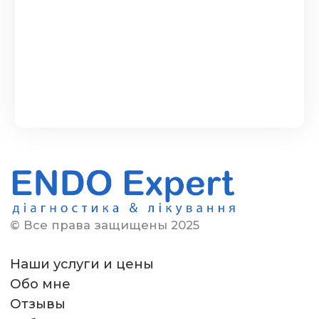
04.09.2025
Пройшло все супер. Дуже
позитивний експірієнц від
медогляду
Читать полностью
ВІКТОРІЯ
29.08.2025
Дякую велике колективу клініки
та особливо Івану Григоровичу
за хороше відношення до
пацієнтів ,щиро...
Читать
полностью
© Все права защищены 2025
ТЕТЯНА
20.07.2025
Наши услуги и цены
Дуже велике дякую лікарю Івану
Обо мне
Григоровичу і його команді
Отзывы
професіоналів за проведену