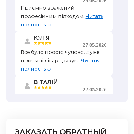
28.05.2026
Приємно вражений
професійним підходом.
Читать
полностью
ЮЛІЯ
27.05.2026
Все було просто чудово, дуже
приємні лікарі, дякую!
Читать
полностью
ВІТАЛІЙ
22.05.2026
Дуже професійно та якісно!
Рекомендую.
Читать полностью
ВАЛЕНТИНА
18.05.2026
ЗАКАЗАТЬ ОБРАТНЫЙ
Хочу висловити неймовірну