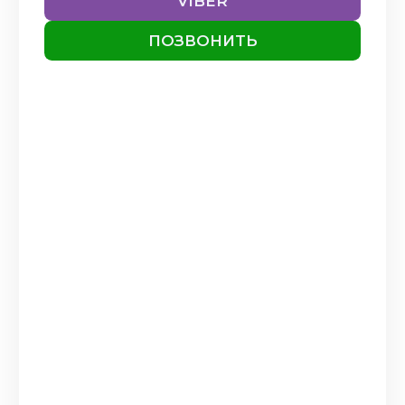
VIBER
своєї професії❤️
Читать
полностью
ПОЗВОНИТЬ
САМОДІНА
23.10.2025
Все пройшло на високому
професійному рівні,
відношення гарне, ввічливе. Все
дрбре.
Читать полностью
ВАЛЕРИЙ
16.09.2025
Гастроскопию делал первый
раз 87 лет), все прошло быстро,
четко, профессионально. Очень
доволен, сп...
Читать полностью
НАТАЛІЯ