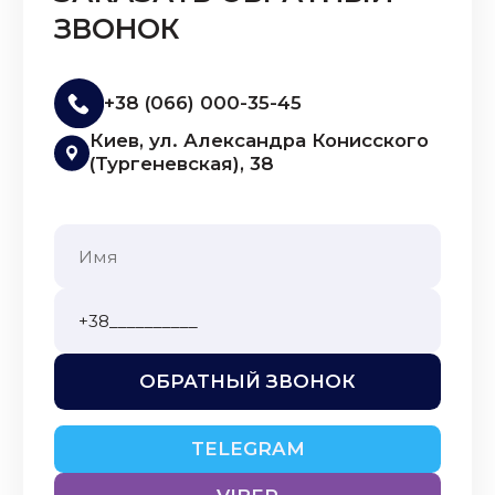
ЗВОНОК
подяку лікарю-ендоскопісту
Гайдар Івану Григор'євичу за
надзвичайно доброз...
Читать
+38 (066) 000-35-45
полностью
Киев, ул. Александра Конисского
(Тургеневская), 38
ЮРИЙ
15.04.2026
Професійний,чуйний та
уважний лікар. Знаходить
оптимальне рішення та
кваліфіковано його
впроваджує....
Читать
полностью
ОБРАТНЫЙ ЗВОНОК
АННА
TELEGRAM
09.12.2025
Найкращий лікар, професіонал